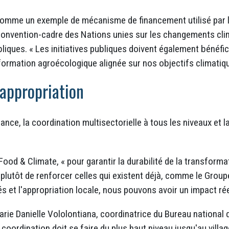
comme un exemple de mécanisme de financement utilisé par l
 Convention-cadre des Nations unies sur les changements cl
liques. « Les initiatives publiques doivent également bénéfic
ormation agroécologique alignée sur nos objectifs climatiques
'appropriation
ance, la coordination multisectorielle à tous les niveaux e
od & Climate, « pour garantir la durabilité de la transformat
 plutôt de renforcer celles qui existent déjà, comme le Groupe
és et l'appropriation locale, nous pouvons avoir un impact rée
rie Danielle Vololontiana, coordinatrice du Bureau national d
a coordination doit se faire du plus haut niveau jusqu'au village