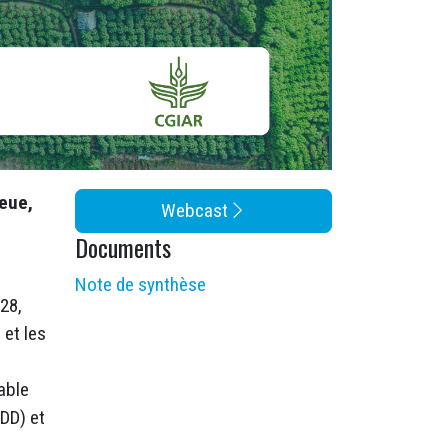
leue,
Webcast
Documents
Note de synthèse
28,
 et les
able
ODD) et