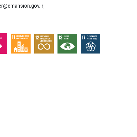
r@emansion.gov.lr
;